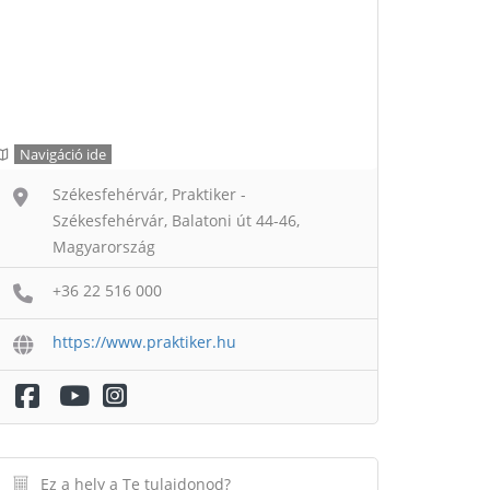
Navigáció ide
Székesfehérvár, Praktiker -
Székesfehérvár, Balatoni út 44-46,
Magyarország
+36 22 516 000
https://www.praktiker.hu
Ez a hely a Te tulajdonod?