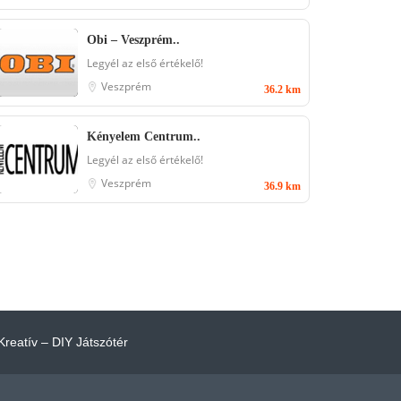
Obi – Veszprém..
Legyél az első értékelő!
Veszprém
36.2 km
Kényelem Centrum..
Legyél az első értékelő!
Veszprém
36.9 km
Kreatív – DIY Játszótér