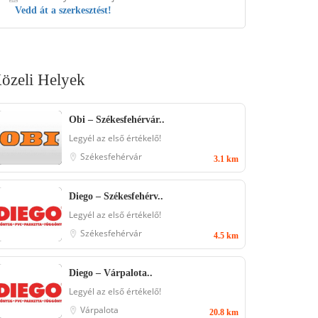
Vedd át a szerkesztést!
özeli Helyek
Obi – Székesfehérvár..
Legyél az első értékelő!
Székesfehérvár
3.1 km
Diego – Székesfehérv..
Legyél az első értékelő!
Székesfehérvár
4.5 km
Diego – Várpalota..
Legyél az első értékelő!
Várpalota
20.8 km