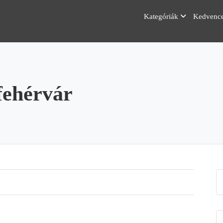
Kategóriák
Kedvenc
fehérvár