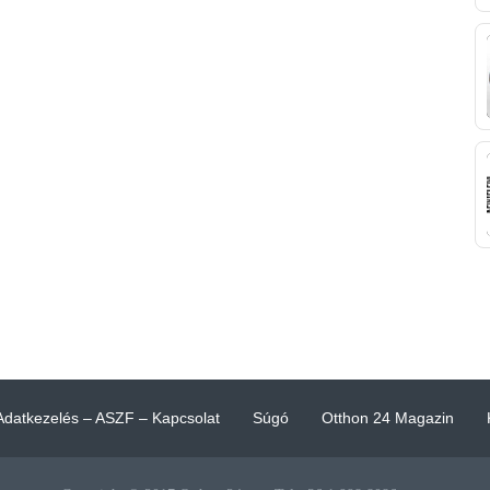
Adatkezelés – ASZF – Kapcsolat
Súgó
Otthon 24 Magazin