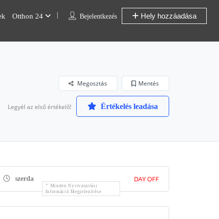
Hely hozzáadása
ek
Otthon 24
Bejelentkezés
Megosztás
Mentés
Értékelés leadása
Legyél az első értékelő!
DAY OFF
szerda
Minden Nyitvatartási
Információ Megjelenítése