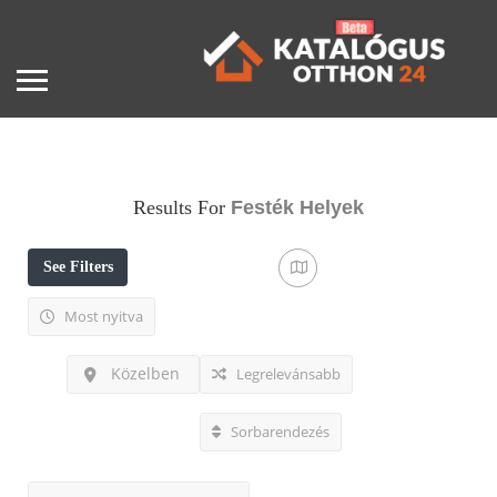
Results For
Festék
Helyek
See Filters
Most nyitva
Közelben
Legrelevánsabb
Sorbarendezés