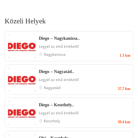
Közeli Helyek
Diego – Nagykanizsa..
Legyél az első értékelő!
Nagykanizsa
1.3 km
Diego – Nagyatád..
Legyél az első értékelő!
Nagyatád
37.7 km
Diego – Keszthely..
Legyél az első értékelő!
Keszthely
39.4 km