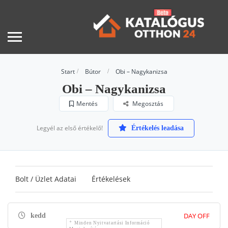
Start
Bútor
Obi – Nagykanizsa
Obi – Nagykanizsa
Mentés
Megosztás
Legyél az első értékelő!
Értékelés leadása
Bolt / Üzlet Adatai
Értékelések
DAY OFF
kedd
Minden Nyitvatartási Információ