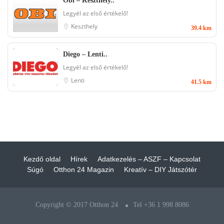
Obi – Keszthely..
Legyél az első értékelő!
Keszthely
39.4 km
Diego – Lenti..
Legyél az első értékelő!
Lenti
41.5 km
Kezdő oldal
Hírek
Adatkezelés – ASZF – Kapcsolat
Súgó
Otthon 24 Magazin
Kreatív – DIY Játszótér
Copyright © 2017 Otthon 24
Tel +36 1 998 8086