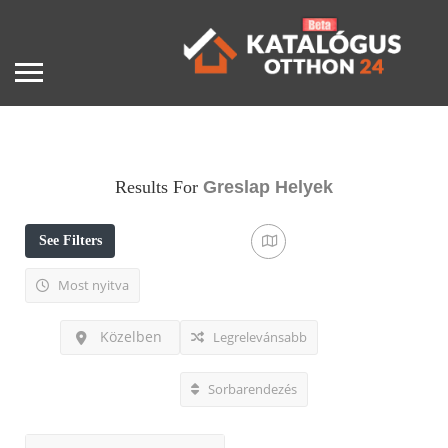
Results For
Greslap
Helyek
See Filters
Most nyitva
Közelben
Legrelevánsabb
Sorbarendezés