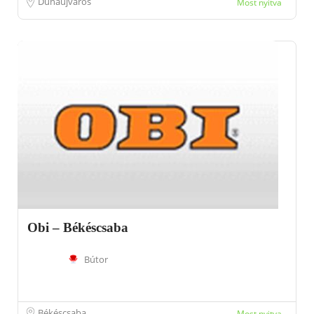
Dunaújváros
Most nyitva
Obi – Békéscsaba
Bútor
Békéscsaba
Most nyitva