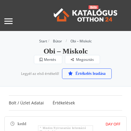
Start
Bútor
Obi – Miskolc
Obi – Miskolc
Mentés
Megosztás
Legyél az első értékelő!
Értékelés leadása
Bolt / Üzlet Adatai
Értékelések
DAY OFF
kedd
Minden Nyitvatartási Információ