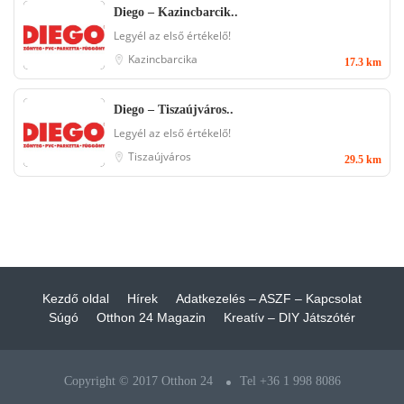
Diego – Kazincbarcik..
Legyél az első értékelő!
Kazincbarcika
17.3 km
Diego – Tiszaújváros..
Legyél az első értékelő!
Tiszaújváros
29.5 km
Kezdő oldal
Hírek
Adatkezelés – ASZF – Kapcsolat
Súgó
Otthon 24 Magazin
Kreatív – DIY Játszótér
Copyright © 2017 Otthon 24
Tel +36 1 998 8086