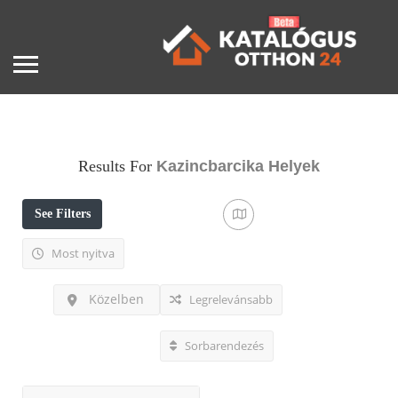
Results For
Kazincbarcika
Helyek
See Filters
Most nyitva
Közelben
Legrelevánsabb
Sorbarendezés