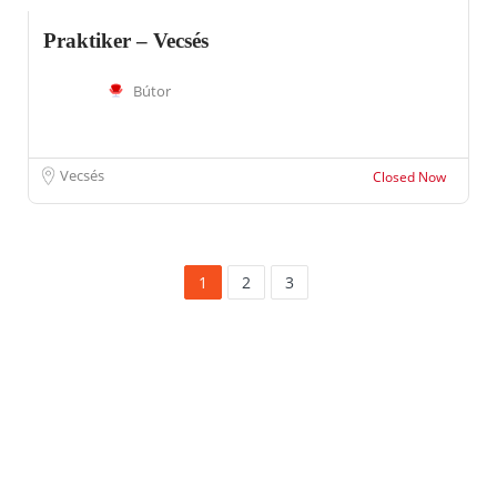
Praktiker – Vecsés
Bútor
Vecsés
Closed Now
1
2
3