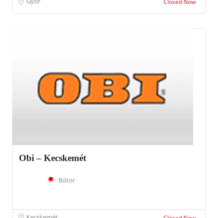
Győr
Closed Now
Obi – Kecskemét
Bútor
Kecskemét
Closed Now