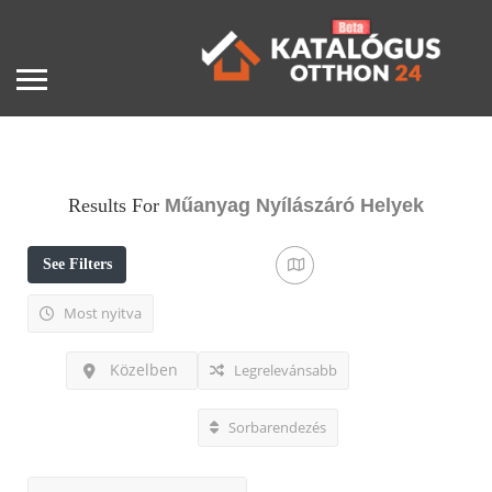
Results For
Műanyag Nyílászáró
Helyek
See Filters
Most nyitva
Közelben
Legrelevánsabb
Sorbarendezés