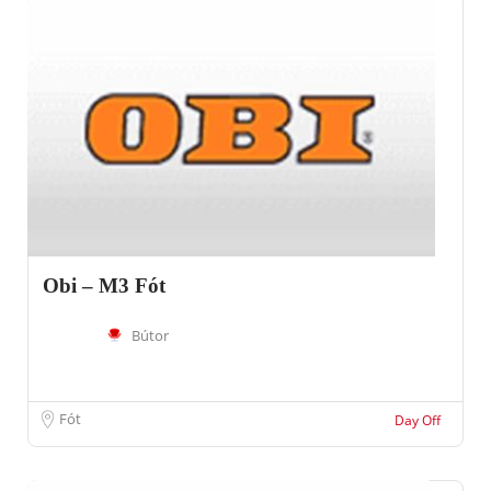
Obi – M3 Fót
Bútor
Fót
Day Off