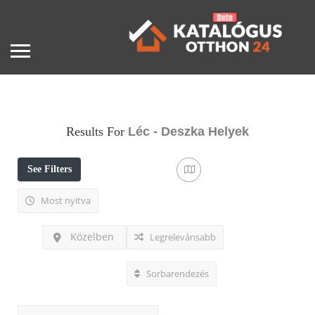
Results For
Léc - Deszka
Helyek
See Filters
Most nyitva
Közelben
Legrelevánsabb
Sorbarendezés