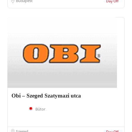
Budapest
Day Off
Obi – Szeged Szatymazi utca
Bútor
Szeged
Day Off