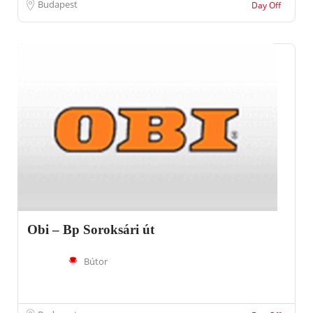
Budapest
Day Off
Obi – Bp Soroksári út
Bútor