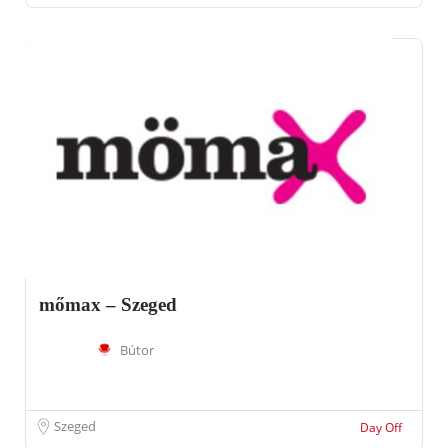
mőmax – Szeged
Bútor
Szeged
Day Off