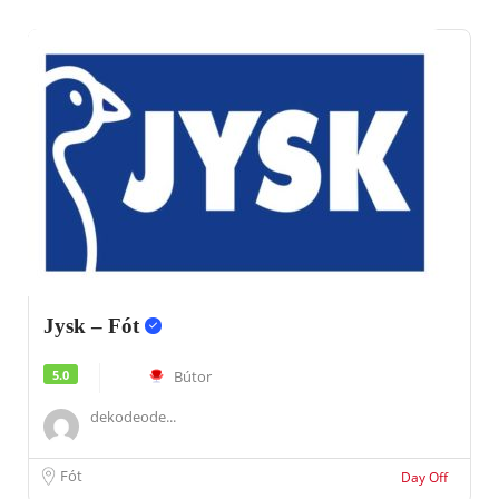
Jysk – Fót
5.0
Bútor
dekodeode...
Fót
Day Off