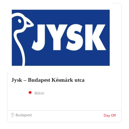
Jysk – Budapest Késmárk utca
Bútor
Budapest
Day Off