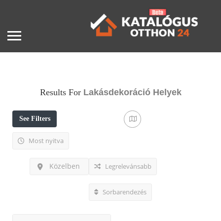
Results For
Lakásdekoráció
Helyek
See Filters
Most nyitva
Közelben
Legrelevánsabb
Sorbarendezés