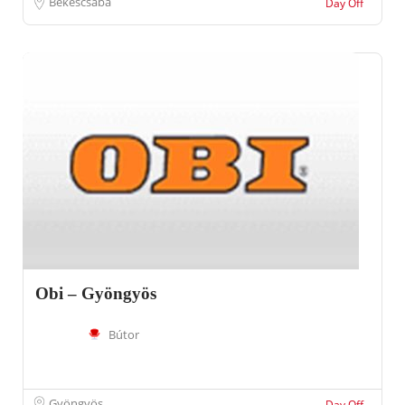
Békéscsaba
Day Off
Obi – Gyöngyös
Bútor
Gyöngyös
Day Off