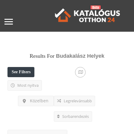
Results For
Budakalász
Helyek
See Filters
Most nyitva
Közelben
Legrelevánsabb
Sorbarendezés