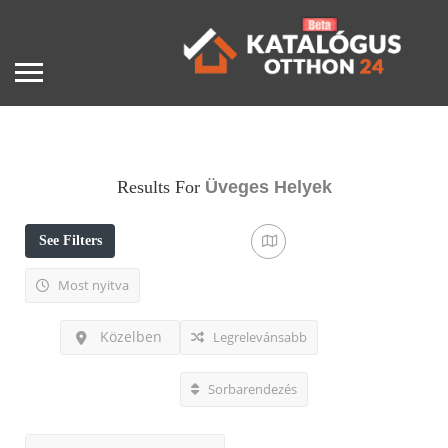
Results For
Üveges
Helyek
See Filters
Most nyitva
Közelben
Legrelevánsabb
Sorbarendezés