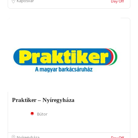
Kaposvár
Day Off
Praktiker – Nyíregyháza
Bútor
Nyíregyháza
Day Off