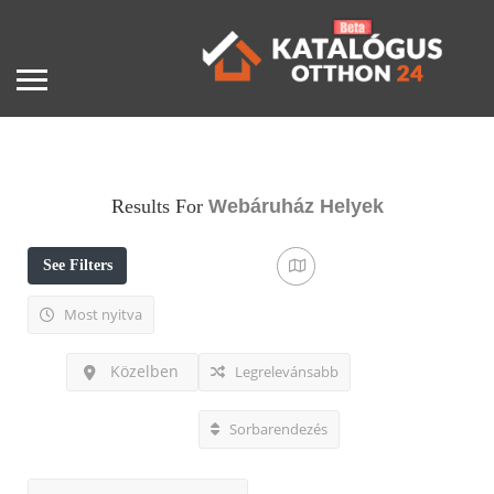
Results For
Webáruház
Helyek
See Filters
Most nyitva
Közelben
Legrelevánsabb
Sorbarendezés