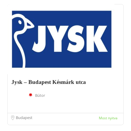
Jysk – Budapest Késmárk utca
Bútor
Budapest
Most nyitva