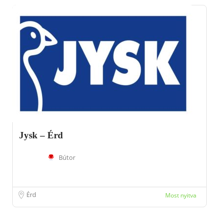
Jysk – Érd
Bútor
Érd
Most nyitva