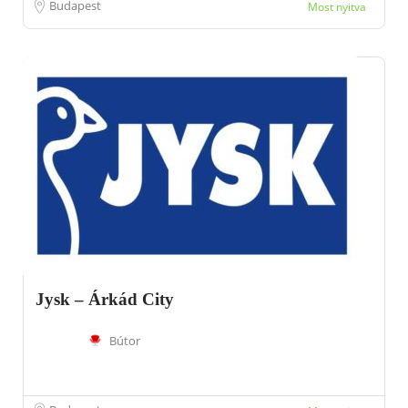
Budapest
Most nyitva
Jysk – Árkád City
Bútor