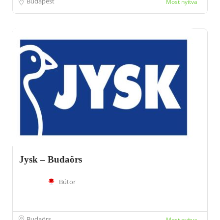
Budapest
Most nyitva
Jysk – Budaörs
Bútor
Budaörs
Most nyitva