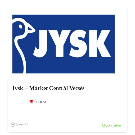
Jysk – Market Centrál Vecsés
Bútor
Vecsés
Most nyitva