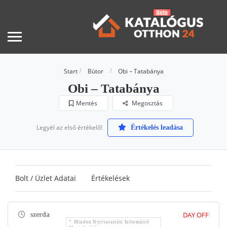
Start
Bútor
Obi – Tatabánya
Obi – Tatabánya
Mentés
Megosztás
Legyél az első értékelő!
Értékelés leadása
Bolt / Üzlet Adatai
Értékelések
DAY OFF
szerda
Minden Nyitvatartási Információ