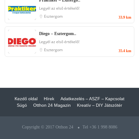
Praktiker – Esztergo..
Legyél az első értékelő!
Esztergom
33.9 km
Diego – Esztergom..
Legyél az első értékelő!
Esztergom
35.4 km
Kezdő oldal
Hírek
Adatkezelés – ASZF – Kapcsolat
Súgó
Otthon 24 Magazin
Kreatív – DIY Játszótér
Copyright © 2017 Otthon 24
Tel +36 1 998 8086