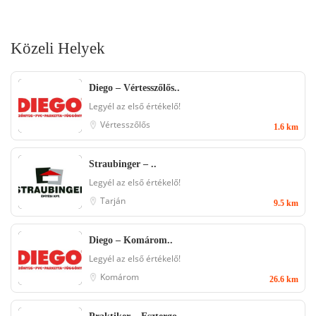
Közeli Helyek
Diego – Vértesszőlős..
Legyél az első értékelő!
Vértesszőlős
1.6 km
Straubinger – ..
Legyél az első értékelő!
Tarján
9.5 km
Diego – Komárom..
Legyél az első értékelő!
Komárom
26.6 km