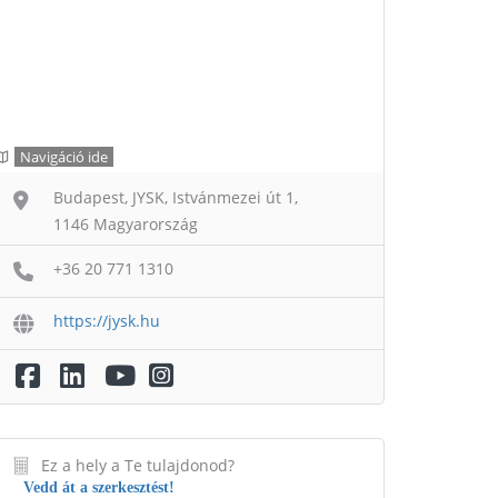
Navigáció ide
Budapest, JYSK, Istvánmezei út 1,
1146 Magyarország
+36 20 771 1310
https://jysk.hu
Ez a hely a Te tulajdonod?
Vedd át a szerkesztést!