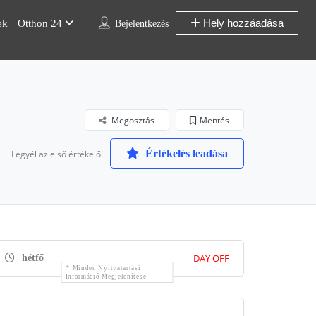
Hely hozzáadása
ek
Otthon 24
Bejelentkezés
Megosztás
Mentés
Értékelés leadása
Legyél az első értékelő!
DAY OFF
hétfő
Minden Nyitvatartási
Információ Megjelenítése