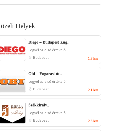
özeli Helyek
Diego – Budapest Zug..
Legyél az első értékelő!
Budapest
1.7 km
Obi – Fogarasi út..
Legyél az első értékelő!
Budapest
2.1 km
Székkirály..
Legyél az első értékelő!
Budapest
2.3 km