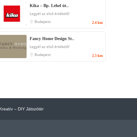
Kika – Bp. Lehel út..
Legyél az első értékelő!
Budapest
2.4 km
Fancy Home Design St..
Legyél az első értékelő!
Budapest
2.5 km
Kreatív – DIY Játszótér