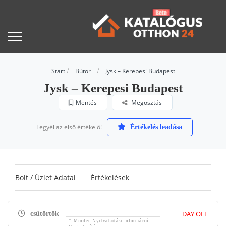
Start
Bútor
Jysk – Kerepesi Budapest
Jysk – Kerepesi Budapest
Mentés
Megosztás
Legyél az első értékelő!
Értékelés leadása
Bolt / Üzlet Adatai
Értékelések
DAY OFF
csütörtök
Minden Nyitvatartási Információ