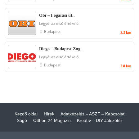
Obi – Fogarasi út..
Legyél az első értékelő!
Budapest
2.3 km
Diego – Budapest Zug..
Legyél az első értékelő!
Budapest
2.8 km
Kezdő oldal
Hírek
Adatkezelés – ASZF – Kapcsolat
Súgó
Otthon 24 Magazin
Kreatív – DIY Játszótér