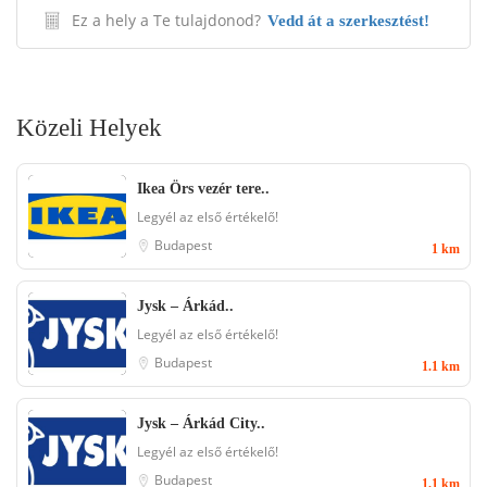
Ez a hely a Te tulajdonod?
Vedd át a szerkesztést!
Közeli Helyek
Ikea Örs vezér tere..
Legyél az első értékelő!
Budapest
1 km
Jysk – Árkád..
Legyél az első értékelő!
Budapest
1.1 km
Jysk – Árkád City..
Legyél az első értékelő!
Budapest
1.1 km