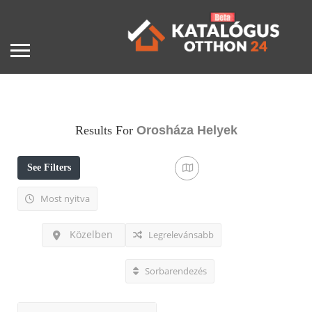
Results For
Orosháza
Helyek
See Filters
Most nyitva
Közelben
Legrelevánsabb
Sorbarendezés