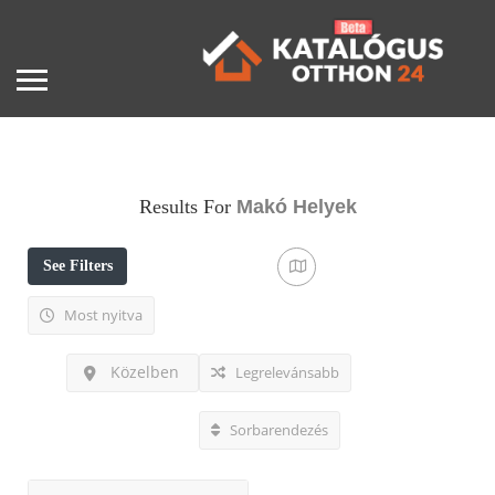
Results For
Makó
Helyek
See Filters
Most nyitva
Közelben
Legrelevánsabb
Sorbarendezés