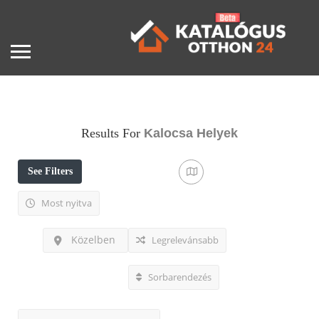
Results For
Kalocsa
Helyek
See Filters
Most nyitva
Közelben
Legrelevánsabb
Sorbarendezés