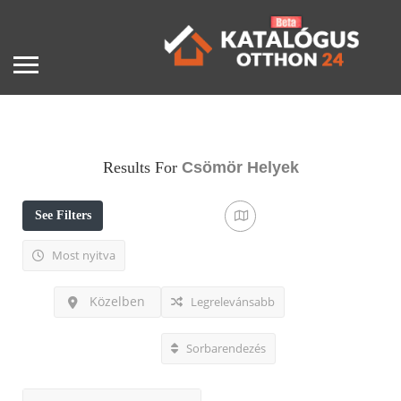
Results For
Csömör
Helyek
See Filters
Most nyitva
Közelben
Legrelevánsabb
Sorbarendezés