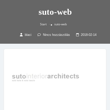
suto-web
Start
suto-web
»
blaci
Nincs hozzászólás
2018-02-14