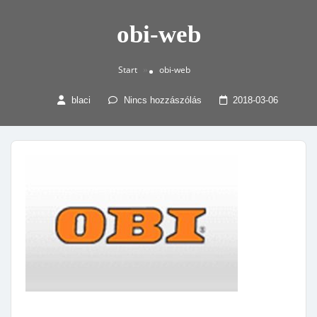
obi-web
Start
obi-web
»
blaci
Nincs hozzászólás
2018-03-06