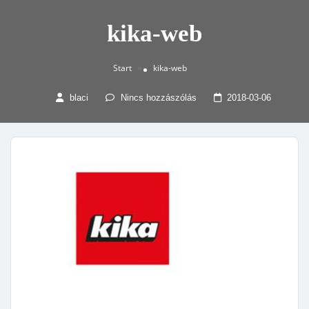
kika-web
Start
kika-web
»
blaci
Nincs hozzászólás
2018-03-06