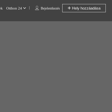
Hely hozzáadása
ek
Otthon 24
Bejelentkezés