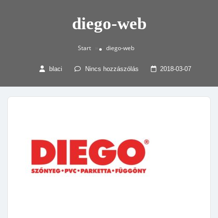
diego-web
Start
diego-web
»
blaci
Nincs hozzászólás
2018-03-07