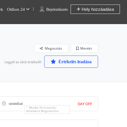
Hely hozzáadása
ek
Otthon 24
Bejelentkezés
Megosztás
Mentés
Értékelés leadása
Legyél az első értékelő!
DAY OFF
szombat
Minden Nyitvatartási
Információ Megjelenítése