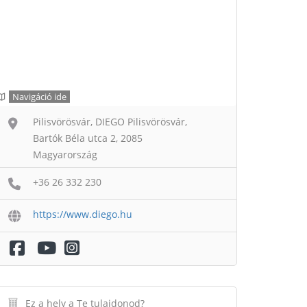
Navigáció ide
Pilisvörösvár, DIEGO Pilisvörösvár,
Bartók Béla utca 2, 2085
Magyarország
+36 26 332 230
https://www.diego.hu
Ez a hely a Te tulajdonod?