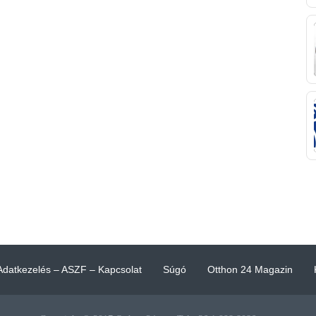
Adatkezelés – ASZF – Kapcsolat
Súgó
Otthon 24 Magazin