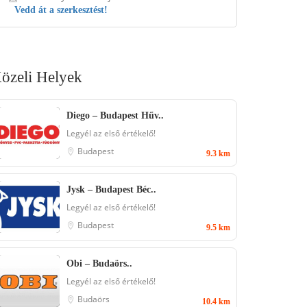
Vedd át a szerkesztést!
özeli Helyek
Diego – Budapest Hűv..
Legyél az első értékelő!
Budapest
9.3 km
Jysk – Budapest Béc..
Legyél az első értékelő!
Budapest
9.5 km
Obi – Budaörs..
Legyél az első értékelő!
Budaörs
10.4 km