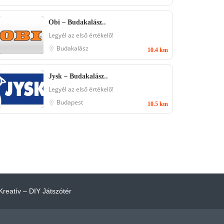
Obi – Budakalász..
Legyél az első értékelő!
Budakalász
10.4 km
Jysk – Budakalász..
Legyél az első értékelő!
Budapest
10.5 km
Kreatív – DIY Játszótér