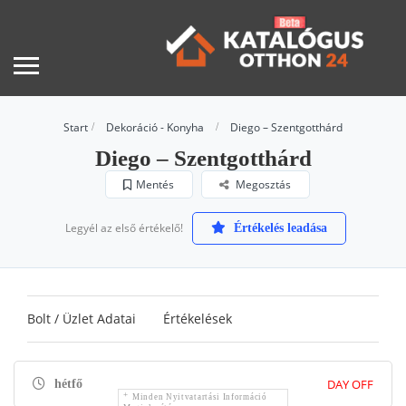
Start
Dekoráció - Konyha
Diego – Szentgotthárd
Diego – Szentgotthárd
Mentés
Megosztás
Legyél az első értékelő!
Értékelés leadása
Bolt / Üzlet Adatai
Értékelések
DAY OFF
hétfő
Minden Nyitvatartási Információ