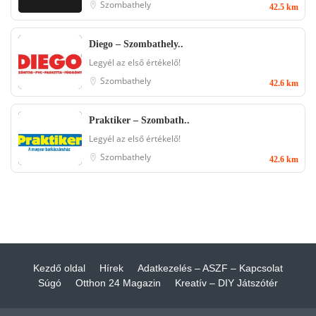
Szombathely
42.5 km
Diego – Szombathely..
Legyél az első értékelő!
Szombathely
42.6 km
Praktiker – Szombath..
Legyél az első értékelő!
Szombathely
42.6 km
Kezdő oldal
Hírek
Adatkezelés – ASZF – Kapcsolat
Súgó
Otthon 24 Magazin
Kreatív – DIY Játszótér