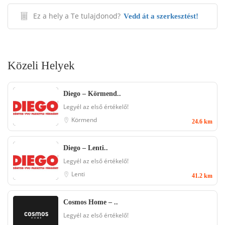
Ez a hely a Te tulajdonod?
Vedd át a szerkesztést!
Közeli Helyek
Diego – Körmend..
Legyél az első értékelő!
Körmend
24.6 km
Diego – Lenti..
Legyél az első értékelő!
Lenti
41.2 km
Cosmos Home – ..
Legyél az első értékelő!