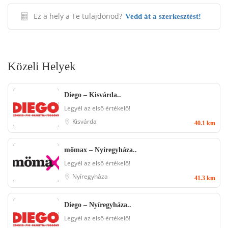
Ez a hely a Te tulajdonod?
Vedd át a szerkesztést!
Közeli Helyek
Diego – Kisvárda..
Legyél az első értékelő!
Kisvárda
40.1 km
mőmax – Nyíregyháza..
Legyél az első értékelő!
Nyíregyháza
41.3 km
Diego – Nyíregyháza..
Legyél az első értékelő!