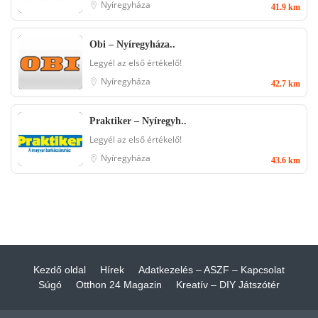
Nyíregyháza
41.9 km
Obi – Nyíregyháza..
Legyél az első értékelő!
Nyíregyháza
42.7 km
Praktiker – Nyíregyh..
Legyél az első értékelő!
Nyíregyháza
43.6 km
Kezdő oldal
Hírek
Adatkezelés – ASZF – Kapcsolat
Súgó
Otthon 24 Magazin
Kreatív – DIY Játszótér