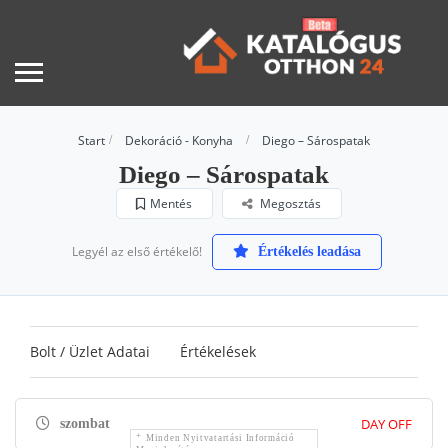
Start
Dekoráció - Konyha
Diego – Sárospatak
Diego – Sárospatak
Mentés
Megosztás
Legyél az első értékelő!
Értékelés leadása
Bolt / Üzlet Adatai
Értékelések
DAY OFF
szombat
Minden Nyitvatartási Információ