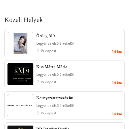
Közeli Helyek
Ördög Alíz..
Legyél az első értékelő!
Budapest
0.6 km
Kiss Márta Mária..
Legyél az első értékelő!
Budapest
0.6 km
Környezettervezés.hu..
Legyél az első értékelő!
Budapest
0.6 km