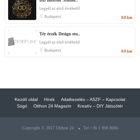
DD Interior Studio..
Legyél az első értékelő!
Budapest
0.8 km
Tér érzék Design stu..
Legyél az első értékelő!
Budapest
0.8 km
Kezdő oldal
Hírek
Adatkezelés – ASZF – Kapcsolat
Súgó
Otthon 24 Magazin
Kreatív – DIY Játszótér
Copyright © 2017 Otthon 24
Tel +36 1 998 8086