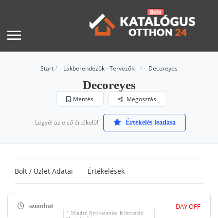
Start
Lakberendezők - Tervezők
Decoreyes
Decoreyes
Mentés
Megosztás
Legyél az első értékelő!
Értékelés leadása
Bolt / Üzlet Adatai
Értékelések
DAY OFF
szombat
Minden Nyitvatartási Információ