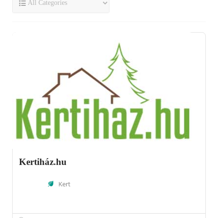
Kertiház.hu
Kert