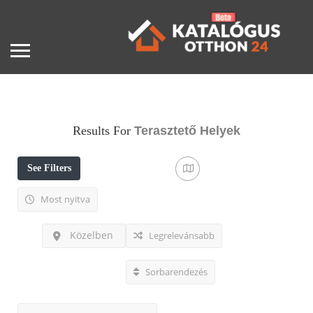
Results For
Terasztető
Helyek
See Filters
Most nyitva
Közelben
Legrelevánsabb
Sorbarendezés